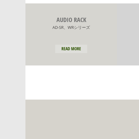
AUDIO RACK
AD-SR、WRシリーズ
READ MORE