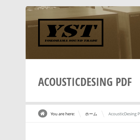
ACOUSTICDESING PDF
\
You are here:
ホーム
AcousticDesing 