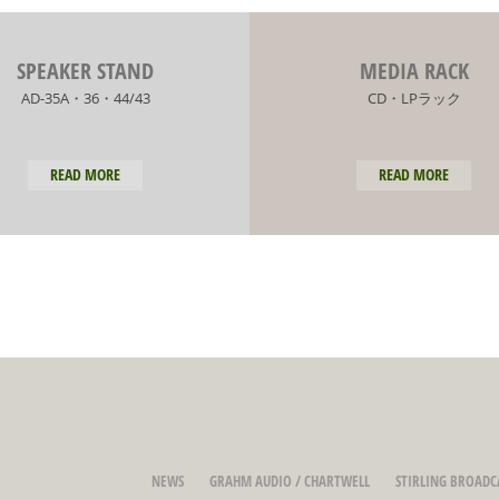
SPEAKER STAND
MEDIA RACK
AD-35A・36・44/43
CD・LPラック
READ MORE
READ MORE
NEWS
GRAHM AUDIO / CHARTWELL
STIRLING BROADC